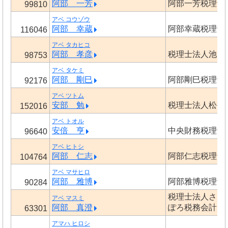
阿部 一芳
阿部一芳税理士
99810
アベ コウゾウ
阿部 幸蔵
阿部幸蔵税理士
116046
アベ タカヒコ
阿部 孝彦
税理士法人池田
98753
アベ タケミ
阿部 剛巳
阿部剛巳税理士
92176
アベ ツトム
安部 勉
税理士法人松井
152016
アベ トオル
安倍 亨
中央財務税理士
96640
アベ ヒトシ
阿部 仁志
阿部仁志税理士
104764
アベ マサヒロ
阿部 雅博
阿部雅博税理士
90284
税理士法人さっ
アベ マスミ
阿部 真澄
ぽろ税務会計
63301
アマハ ヒロシ