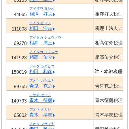
66153
アイザワ ヨシオ
相澤 好夫
相澤好夫税理士
44065
アイタ ヒロシ
相田 浩志
税理士法人アク
111008
アイタカ シュウゾウ
相髙 周三
相髙佑介税理士
69278
アイタカ ユウスケ
相髙 佑介
相髙佑介税理士
141923
アイダ カズヒコ
相田 和彦
・本郷税理士
150019
アオキ カツユキ
青鬼 克之
青鬼克之税理士
89765
アオキ セイジ
青木 征爾
青木征爾税理士
140793
アオキ タカシ
青木 孝志
青木孝志税理士
65002
アオタ マサユキ