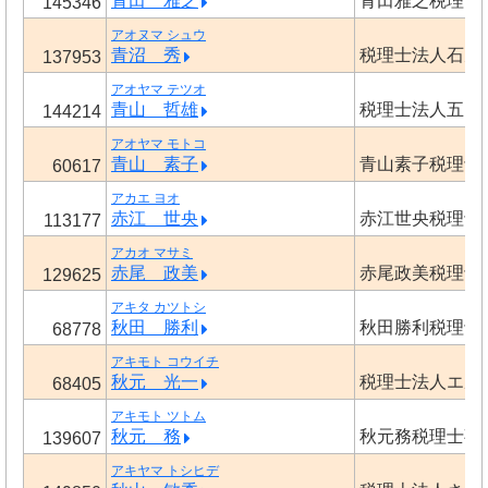
青田 雅之
青田雅之税理士
145346
アオヌマ シュウ
青沼 秀
税理士法人石丸
137953
アオヤマ テツオ
青山 哲雄
税理士法人五ノ
144214
アオヤマ モトコ
青山 素子
青山素子税理士
60617
アカエ ヨオ
赤江 世央
赤江世央税理士
113177
アカオ マサミ
赤尾 政美
赤尾政美税理士
129625
アキタ カツトシ
秋田 勝利
秋田勝利税理士
68778
アキモト コウイチ
秋元 光一
税理士法人エル
68405
アキモト ツトム
秋元 務
秋元務税理士事
139607
アキヤマ トシヒデ