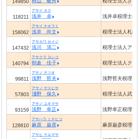
秋山 敏秀
税理士法人さく
149850
アサイ タク
浅井 卓
浅井卓税理士事
118211
アサイ ナオフミ
浅井 尚文
税理士法人札幌
158062
アサカワ セイジ
浅川 清二
税理士法人アク
147432
アサクラ ヨシコ
朝倉 佳子
税理士法人クロ
140794
アサノ テツオ
浅野 哲夫
浅野哲夫税理士
99811
アサノ ヤスヒサ
淺野 保久
税理士法人武藤
57803
アサノ ユキマサ
浅野 幸正
浅野幸正税理士
93159
アサハラ ミチヒコ
麻原 巌彦
麻原巌彦税理士
128810
アサヒ テルマサ