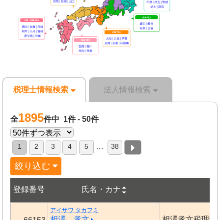
税理士情報検索
法人情報検索
1895
全
件中 1件 - 50件
1
2
3
4
5
38
…
絞り込む
登録番号
氏名・カナ
事
アイザワ タカフミ
相澤 孝文
相澤孝文税理士