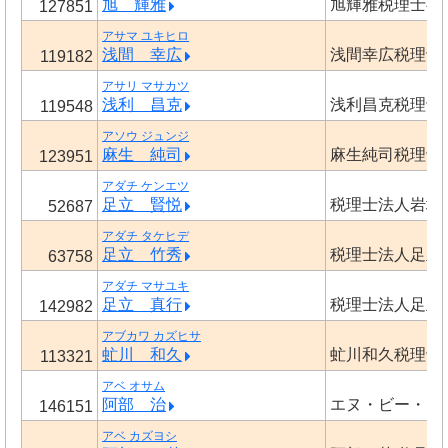
旭 輝雅
旭輝雅税理士事
127851
アサマ ユキヒロ
浅間 幸広
浅間幸広税理士
119182
アサリ マサカツ
浅利 昌克
浅利昌克税理士
119548
アソウ ジュンジ
麻生 純司
麻生純司税理士
123951
アダチ ケンエツ
足立 賢悦
税理士法人岩城
52687
アダチ タケヒデ
足立 竹秀
税理士法人足立
63758
アダチ マサユキ
足立 真行
税理士法人足立
142982
アブカワ カズヒサ
虻川 和久
虻川和久税理士
113321
アベ オサム
阿部 治
エヌ・ビー・シ
146151
アベ カズヨシ