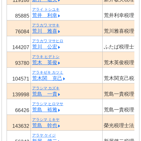
119168
アライ トシユキ
荒井 利幸
荒井利幸税理士
85885
アラカワ マサキ
荒川 雅喜
荒川雅喜税理士
76084
アラカワ マサヒロ
荒川 公宏
ふたば税理士法
144207
アラキ ヒデトシ
荒木 英俊
荒木英俊税理士
93780
アラキゼキ カツミ
荒木関 克己
荒木関克己税理
104571
アラシマ カズキ
荒島 一貴
荒島一貴税理士
139998
アラシマ ヒロマサ
荒島 裕雅
荒島一貴税理士
66426
アラシマ ミキヤ
荒島 幹也
榮光税理士法人
143632
アラヤ ケイジ