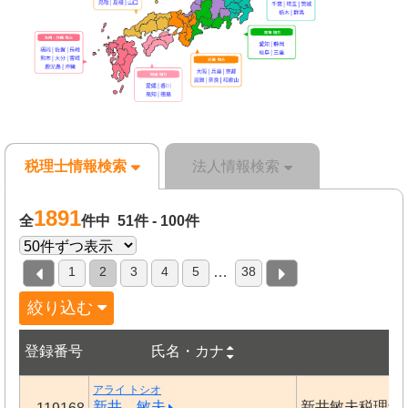
税理士情報検索
法人情報検索
1891
全
件中 51件 - 100件
1
2
3
4
5
38
…
絞り込む
登録番号
氏名・カナ
事
アライ トシオ
新井 敏夫
新井敏夫税理士