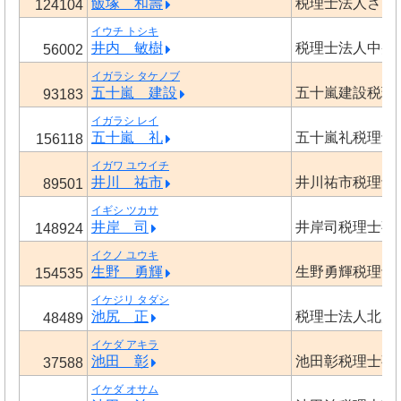
飯塚 和壽
税理士法人さく
124104
イウチ トシキ
井内 敏樹
税理士法人中央
56002
イガラシ タケノブ
五十嵐 建設
五十嵐建設税理
93183
イガラシ レイ
五十嵐 礼
五十嵐礼税理士
156118
イガワ ユウイチ
井川 祐市
井川祐市税理士
89501
イギシ ツカサ
井岸 司
井岸司税理士事
148924
イクノ ユウキ
生野 勇輝
生野勇輝税理士
154535
イケジリ タダシ
池尻 正
税理士法人北辰
48489
イケダ アキラ
池田 彰
池田彰税理士事
37588
イケダ オサム