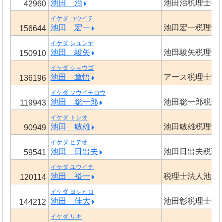
池田 治
池田治税理士事
42960
イケダ コウイチ
池田 宏一
池田宏一税理士
156644
イケダ シュンヤ
池田 駿矢
池田駿矢税理士
150910
イケダ ショウゴ
池田 章悟
アース税理士法
136196
イケダ ソウイチロウ
池田 聡一郎
池田聡一郎税理
119943
イケダ トシオ
池田 敏雄
池田敏雄税理士
90949
イケダ ヒデオ
池田 日出夫
池田日出夫税理
59541
イケダ ユウイチ
池田 裕一
税理士法人池田
120114
イケダ ヨシヒロ
池田 佳大
池田彰税理士事
144212
イケダ リキ