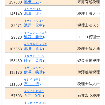
池田 力
来海有起税理士
157838
イケダ ワタル
池田 渉
税理士法人小林
146149
イケト トシユキ
池戸 俊幸
税理士法人ジャ
32471
イケニシ カツユキ
池西 勝幸
ＩＴＯ税理士法
29323
イケワキ リュウタ
池脇 竜太
税理士法人池脇
105353
イサゴ ヒデトシ
砂金 英俊
砂金英俊税理士
153430
イザワ ヨシハル
伊澤 義晴
伊澤義晴税理士
119176
イシイ キヨシ
石井 清
税理士法人松井
111660
イシイ ヒロオミ
石井 宏臣
石井宏臣税理士
57603
イシカワ カズヨシ