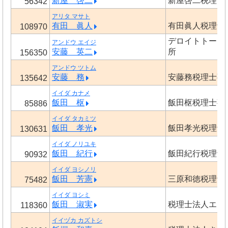
新屋 啓二
新屋啓二税理士
56342
アリタ マサト
有田 眞人
有田眞人税理士
108970
デロイトトーマ
アンドウ エイジ
安藤 英二
所
156350
アンドウ ツトム
安藤 務
安藤務税理士事
135642
イイダ カナメ
飯田 枢
飯田枢税理士事
85886
イイダ タカミツ
飯田 孝光
飯田孝光税理士
130631
イイダ ノリユキ
飯田 紀行
飯田紀行税理士
90932
イイダ ヨシノリ
飯田 芳憲
三原和徳税理士
75482
イイダ ヨシミ
飯田 淑実
税理士法人エー
118360
イイヅカ カズトシ