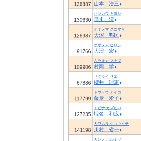
山本 浩三
138887
ハヤカワ キヨシ
早川 清
130630
オオヌマ クニマサ
大沼 邦匡
126987
オオヌマ ヒロシ
大沼 宏
91766
ムラオカ マナブ
村岡 学
109906
サクライ リエ
櫻井 理恵
67886
トウドウ アイコ
藤堂 愛子
117799
エビナ カズヒロ
蝦名 和広
127235
カワムラ ショウイチ
川村 省一
141198
カンノ ハルミツ