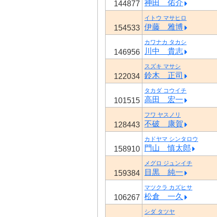
神田 佑介
144877
イトウ マサヒロ
伊藤 雅博
154533
カワナカ タカシ
川中 貴志
146956
スズキ マサシ
鈴木 正司
122034
タカダ コウイチ
高田 宏一
101515
フワ ヤスノリ
不破 康賀
128443
カドヤマ シンタロウ
門山 慎太郎
158910
メグロ ジュンイチ
目黒 純一
159384
マツクラ カズヒサ
松倉 一久
106267
シダ タツヤ