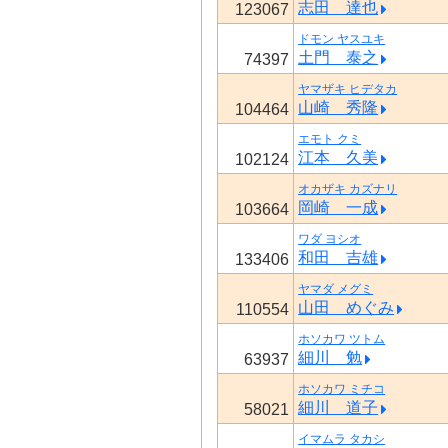
志田 達也
123067
ドモン ヤスユキ
土門 泰之
74397
ヤマザキ ヒデタカ
山崎 秀隆
104464
エモト クミ
江本 久美
102124
オカザキ カズナリ
岡崎 一成
103664
ワダ ヨシオ
和田 吉雄
133406
ヤマダ メグミ
山田 めぐみ
110554
ホソカワ ツトム
細川 勉
63937
ホソカワ ミチコ
細川 道子
58021
イマムラ タカシ