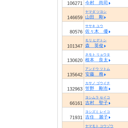
今村 尚司
106271
ヤマダ ツヨシ
山田 剛
146659
ササキ ユウ
佐々木 優
80576
モリ ヒデトシ
森 英俊
101347
ネモト リョウタ
根本 良太
130620
アンドウ ツトム
安藤 務
135642
カサノ ゴウイチ
笠野 剛市
132963
ヨシムラ セイコ
吉村 聖子
66161
ヨシズミ レイコ
吉住 麗子
71931
ヤマモト コウゾウ