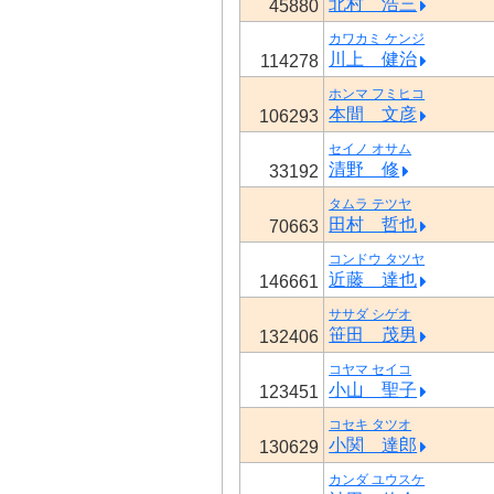
北村 浩三
45880
カワカミ ケンジ
川上 健治
114278
ホンマ フミヒコ
本間 文彦
106293
セイノ オサム
清野 修
33192
タムラ テツヤ
田村 哲也
70663
コンドウ タツヤ
近藤 達也
146661
ササダ シゲオ
笹田 茂男
132406
コヤマ セイコ
小山 聖子
123451
コセキ タツオ
小関 達郎
130629
カンダ ユウスケ