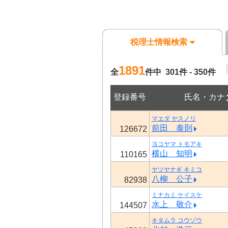
税理士情報検索
1891
全
件中 301件 - 350件
登録番号
氏名・カナ
マエダ ヤスノリ
前田 泰則
126672
ヨコヤマ トモアキ
横山 知明
110165
ヤツヤナギ キミコ
八柳 公子
82938
ミナカミ ケイスケ
水上 敬介
144507
キタムラ コウゾウ