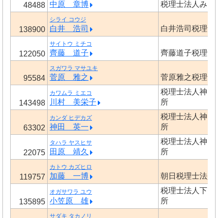
中原 章博
税理士法人みら
48488
シライ コウジ
白井 浩司
白井浩司税理士
138900
サイトウ ミチコ
齊藤 道子
齊藤道子税理士
122050
スガワラ マサユキ
菅原 雅之
菅原雅之税理士
95584
税理士法人神田
カワムラ ミエコ
川村 美栄子
所
143498
税理士法人神田
カンダ ヒデカズ
神田 英一
所
63302
税理士法人神田
タハラ ヤスヒサ
田原 靖久
所
22075
カトウ カズヒロ
加藤 一博
朝日税理士法人
119757
税理士法人下田
オガサワラ ユウ
小笠原 雄
所
135895
サダキ タカノリ