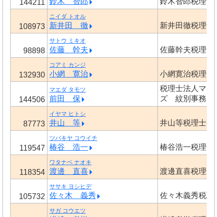
鈴木 智郎
鈴木智郎税理士
144211
ニイダ トオル
新井田 徹
新井田徹税理士
108973
サトウ ミキオ
佐藤 幹夫
佐藤幹夫税理士
98898
コアミ カンジ
小網 寛治
小網寛治税理士
132930
税理士法人マイ
マエダ タモツ
前田 保
ズ 紋別事務所
144506
イヤマ ヒトシ
井山 等
井山等税理士事
87773
ツバキヤ コウイチ
椿谷 浩一
椿谷浩一税理士
119547
ワタナベ ナオキ
渡邊 直喜
渡邊直喜税理士
118354
ササキ ヨシヒデ
佐々木 義秀
佐々木義秀税理
105732
サガ コウエツ