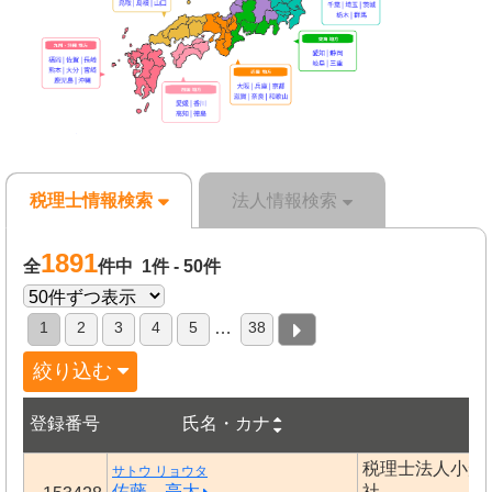
税理士情報検索
法人情報検索
1891
全
件中 1件 - 50件
1
2
3
4
5
38
…
絞り込む
登録番号
氏名・カナ
事
税理士法人小形
サトウ リョウタ
佐藤 亮太
社