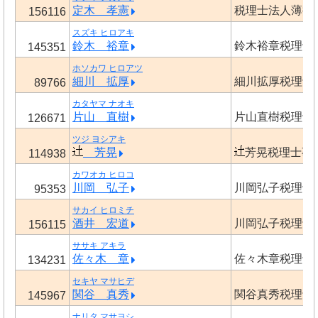
定木 孝憲
税理士法人薄井
156116
スズキ ヒロアキ
鈴木 裕章
鈴木裕章税理士
145351
ホソカワ ヒロアツ
細川 拡厚
細川拡厚税理士
89766
カタヤマ ナオキ
片山 直樹
片山直樹税理士
126671
ツジ ヨシアキ
芳晃
芳晃税理士事
114938
カワオカ ヒロコ
川岡 弘子
川岡弘子税理士
95353
サカイ ヒロミチ
酒井 宏道
川岡弘子税理士
156115
ササキ アキラ
佐々木 章
佐々木章税理士
134231
セキヤ マサヒデ
関谷 真秀
関谷真秀税理士
145967
ナリタ マサヨシ