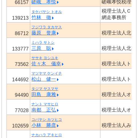
嵯峨 孝悦
嵯峨孝悦税理士
66157
税理士法人Ｃ
タケバヤシ トオル
竹林 徹
網走事務所
139213
フジワラ タカヤス
藤原 誉康
税理士法人北翔
86712
ミハラ サトシ
三原 聡
税理士法人北翔
133777
ササキ ヨシユキ
佐々木 儀幸
税理士法人トラ
73562
マツヤマ ケンイチ
松山 健一
税理士法人トラ
144692
タジマ ヤスマサ
田島 康雅
税理士法人オホ
94490
ナント マサヒロ
南都 正弘
税理士法人オホ
77028
コバヤシ カツヒコ
小林 勝彦
税理士法人みら
102659
ナカハラ アキヒロ