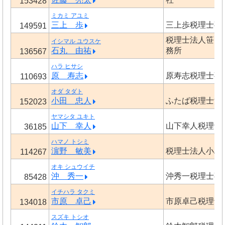
153428
ミカミ アユミ
三上 歩
三上歩税理士事
149591
税理士法人笹山
イシマル ユウスケ
石丸 由祐
務所
136567
ハラ ヒサシ
原 寿志
原寿志税理士事
110693
オダ タダト
小田 忠人
ふたば税理士法
152023
ヤマシタ ユキト
山下 幸人
山下幸人税理士
36185
ハマノ トシミ
濵野 敏美
税理士法人小島
114267
オキ シュウイチ
沖 秀一
沖秀一税理士事
85428
イチハラ タクミ
市原 卓己
市原卓己税理士
134018
スズキ トシオ