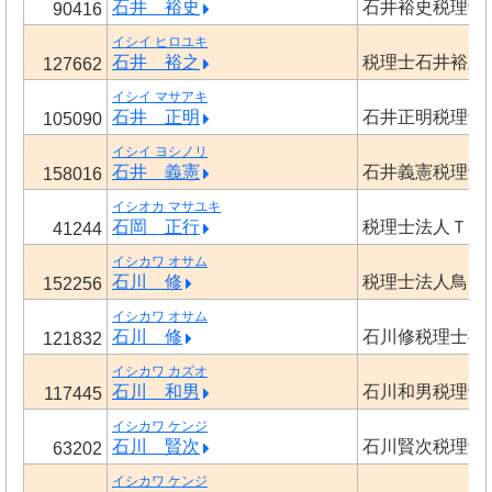
石井 裕史
石井裕史税理士
90416
イシイ ヒロユキ
石井 裕之
税理士石井裕之
127662
イシイ マサアキ
石井 正明
石井正明税理士
105090
イシイ ヨシノリ
石井 義憲
石井義憲税理士
158016
イシオカ マサユキ
石岡 正行
税理士法人Ｔ＆
41244
イシカワ オサム
石川 修
税理士法人鳥山
152256
イシカワ オサム
石川 修
石川修税理士事
121832
イシカワ カズオ
石川 和男
石川和男税理士
117445
イシカワ ケンジ
石川 賢次
石川賢次税理士
63202
イシカワ ケンジ