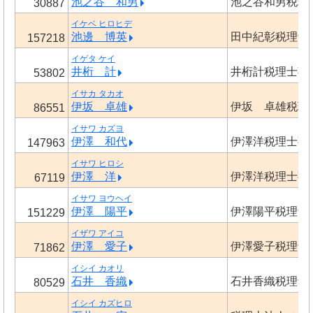
池之谷 和男
池之谷和男税理
30887
イケベ ヒロヒデ
池邊 博英
田中紀彰税理士
157218
イゲタ ケイ
井桁 計
井桁計税理士事
53802
イサカ タカオ
伊坂 卓雄
伊坂 卓雄税理
86551
イサワ カズヨ
伊澤 和代
伊澤洋税理士事
147963
イサワ ヒロシ
伊澤 洋
伊澤洋税理士事
67119
イサワ ヨウヘイ
伊澤 陽平
伊澤陽平税理士
151229
イザワ アイコ
伊澤 愛子
伊澤愛子税理士
71862
イシイ カオリ
石井 香織
石井香織税理士
80529
イシイ カズヒロ