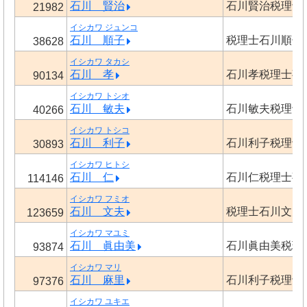
石川 賢治
石川賢治税理士
21982
イシカワ ジュンコ
石川 順子
税理士石川順子
38628
イシカワ タカシ
石川 孝
石川孝税理士事
90134
イシカワ トシオ
石川 敏夫
石川敏夫税理士
40266
イシカワ トシコ
石川 利子
石川利子税理士
30893
イシカワ ヒトシ
石川 仁
石川仁税理士事
114146
イシカワ フミオ
石川 文夫
税理士石川文夫
123659
イシカワ マユミ
石川 眞由美
石川眞由美税理
93874
イシカワ マリ
石川 麻里
石川利子税理士
97376
イシカワ ユキエ