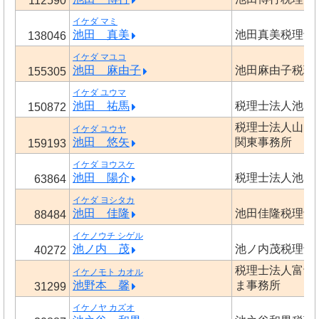
112590
イケダ マミ
池田 真美
池田真美税理士
138046
イケダ マユコ
池田 麻由子
池田麻由子税理
155305
イケダ ユウマ
池田 祐馬
税理士法人池田
150872
税理士法人山田
イケダ ユウヤ
池田 悠矢
関東事務所
159193
イケダ ヨウスケ
池田 陽介
税理士法人池田
63864
イケダ ヨシタカ
池田 佳隆
池田佳隆税理士
88484
イケノウチ シゲル
池ノ内 茂
池ノ内茂税理士
40272
税理士法人富士
イケノモト カオル
池野本 馨
ま事務所
31299
イケノヤ カズオ