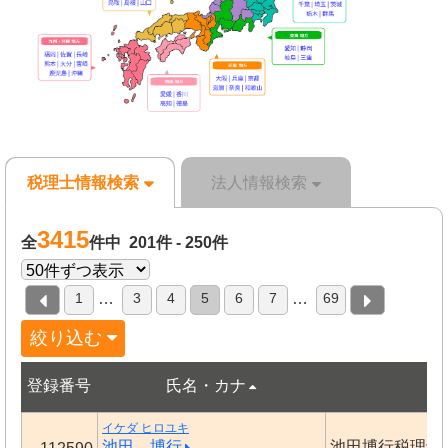
税理士情報検索
法人情報検索
3415
全
件中 201件 - 250件
1
3
4
5
6
7
69
…
…
絞り込む
登録番号
氏名・カナ
事
イケダ ヒロユキ
池田 博行
池田博行税理士