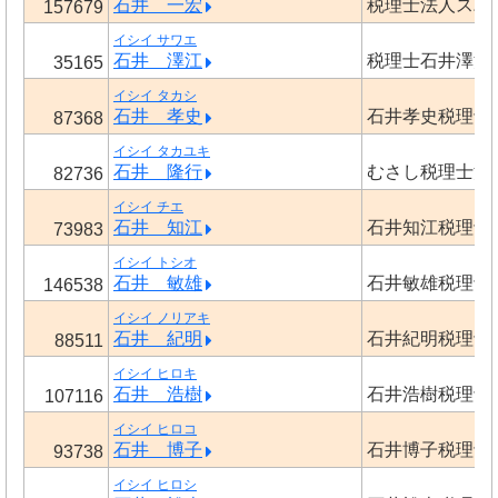
石井 一宏
税理士法人スバ
157679
イシイ サワエ
石井 澤江
税理士石井澤江
35165
イシイ タカシ
石井 孝史
石井孝史税理士
87368
イシイ タカユキ
石井 隆行
むさし税理士法
82736
イシイ チエ
石井 知江
石井知江税理士
73983
イシイ トシオ
石井 敏雄
石井敏雄税理士
146538
イシイ ノリアキ
石井 紀明
石井紀明税理士
88511
イシイ ヒロキ
石井 浩樹
石井浩樹税理士
107116
イシイ ヒロコ
石井 博子
石井博子税理士
93738
イシイ ヒロシ