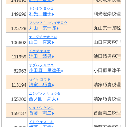
149695
トシミツ ヨシコ
利光 佳子
利光宏崇税理士
149696
マルヤマ キョウイチロウ
丸山 京一郎
丸山京一郎税理
125728
ヤマグチ ナオヒロ
山口 直宏
山口直宏税理士
106602
イケダ ヤスオ
池田 靖男
池田靖男税理士
111959
オダハラ リツコ
小田原 里津子
小田原里津子税
82963
セイケ コウキ
清家 巧貴
清家巧貴税理士
113194
ニシノソノ リョウタ
西ノ園 亮太
清家巧貴税理士
155200
シュトウ ケンジ
首藤 憲二
首藤憲二税理士
159137
イトウ ヤスユキ