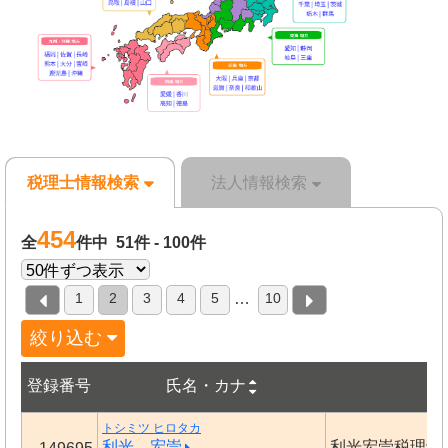
税理士情報検索
法人情報検索
454
全
件中 51件 - 100件
1
2
3
4
5
10
…
絞り込む
登録番号
氏名・カナ
事
トシミツ ヒロタカ
利光 宏崇
利光宏崇税理士