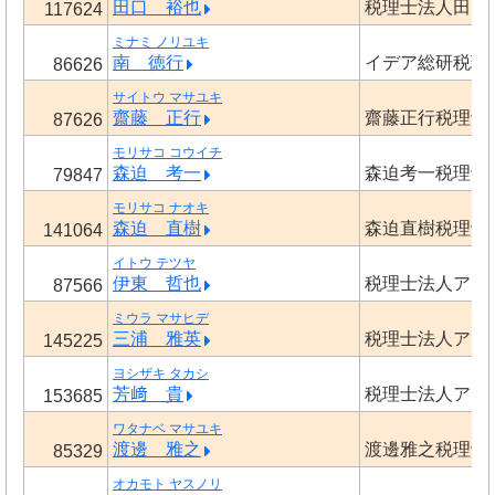
田口 裕也
税理士法人田口
117624
ミナミ ノリユキ
南 徳行
イデア総研税理
86626
サイトウ マサユキ
齋藤 正行
齋藤正行税理士
87626
モリサコ コウイチ
森迫 考一
森迫考一税理士
79847
モリサコ ナオキ
森迫 直樹
森迫直樹税理士
141064
イトウ テツヤ
伊東 哲也
税理士法人アー
87566
ミウラ マサヒデ
三浦 雅英
税理士法人アー
145225
ヨシザキ タカシ
芳﨑 貴
税理士法人アー
153685
ワタナベ マサユキ
渡邊 雅之
渡邊雅之税理士
85329
オカモト ヤスノリ