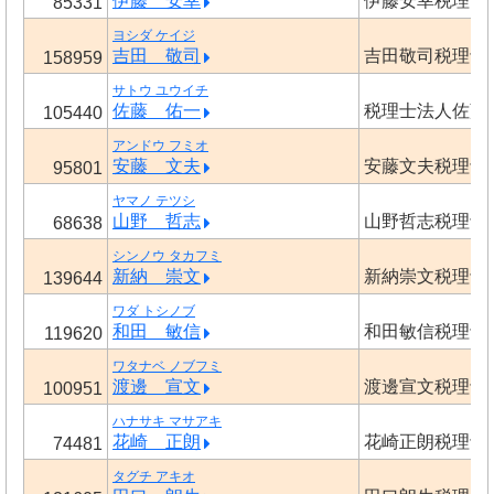
伊藤 安幸
伊藤安幸税理士
85331
ヨシダ ケイジ
吉田 敬司
吉田敬司税理士
158959
サトウ ユウイチ
佐藤 佑一
税理士法人佐藤
105440
アンドウ フミオ
安藤 文夫
安藤文夫税理士
95801
ヤマノ テツシ
山野 哲志
山野哲志税理士
68638
シンノウ タカフミ
新納 崇文
新納崇文税理士
139644
ワダ トシノブ
和田 敏信
和田敏信税理士
119620
ワタナベ ノブフミ
渡邊 宣文
渡邊宣文税理士
100951
ハナサキ マサアキ
花崎 正朗
花崎正朗税理士
74481
タグチ アキオ