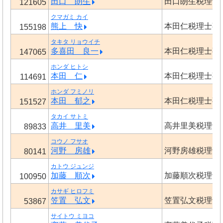
田口 朗生
田口朗生税理士
121605
クマガミ カイ
熊上 快
本田仁税理士事
155198
タキタ リョウイチ
多喜田 良一
本田仁税理士事
147065
ホンダ ヒトシ
本田 仁
本田仁税理士事
114691
ホンダ フミノリ
本田 郁之
本田仁税理士事
151527
タカイ サトミ
高井 里美
高井里美税理士
89833
コウノ フサオ
河野 房雄
河野房雄税理士
80141
カトウ ジュンジ
加藤 順次
加藤順次税理士
100950
カサギ ヒロフミ
笠置 弘文
笠置弘文税理士
53867
サイトウ ミヨコ