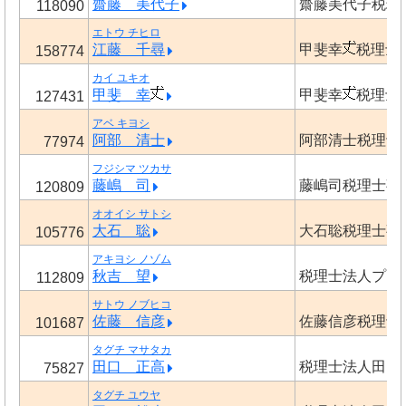
齋藤 美代子
齋藤美代子税理
118090
エトウ チヒロ
江藤 千尋
甲斐幸
税理士
158774
カイ ユキオ
甲斐 幸
甲斐幸
税理士
127431
アベ キヨシ
阿部 清士
阿部清士税理士
77974
フジシマ ツカサ
藤嶋 司
藤嶋司税理士事
120809
オオイシ サトシ
大石 聡
大石聡税理士事
105776
アキヨシ ノゾム
秋吉 望
税理士法人プロ
112809
サトウ ノブヒコ
佐藤 信彦
佐藤信彦税理士
101687
タグチ マサタカ
田口 正高
税理士法人田口
75827
タグチ ユウヤ