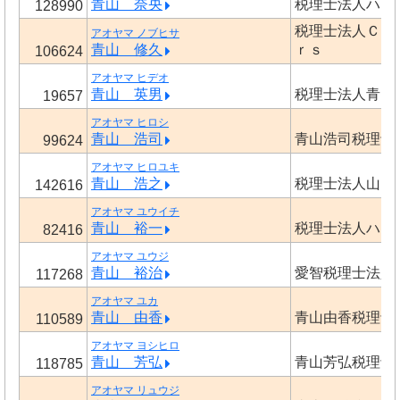
青山 奈央
税理士法人ハン
128990
税理士法人Ｃ 
アオヤマ ノブヒサ
青山 修久
ｒｓ
106624
アオヤマ ヒデオ
青山 英男
税理士法人青山
19657
アオヤマ ヒロシ
青山 浩司
青山浩司税理士
99624
アオヤマ ヒロユキ
青山 浩之
税理士法人山田
142616
アオヤマ ユウイチ
青山 裕一
税理士法人ハン
82416
アオヤマ ユウジ
青山 裕治
愛智税理士法人
117268
アオヤマ ユカ
青山 由香
青山由香税理士
110589
アオヤマ ヨシヒロ
青山 芳弘
青山芳弘税理士
118785
アオヤマ リュウジ