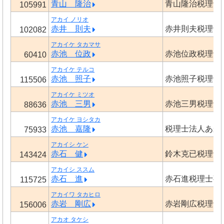
青山 隆治
青山隆治税理士
105991
アカイ ノリオ
赤井 則夫
赤井則夫税理士
102082
アカイケ タカマサ
赤池 位政
赤池位政税理士
60410
アカイケ テルコ
赤池 照子
赤池照子税理士
115506
アカイケ ミツオ
赤池 三男
赤池三男税理士
88636
アカイケ ヨシタカ
赤池 嘉隆
税理士法人あか
75933
アカイシ ケン
赤石 健
鈴木克已税理士
143424
アカイシ ススム
赤石 進
赤石進税理士事
115725
アカイワ タカヒロ
赤岩 剛広
赤岩剛広税理士
156006
アカオ タケシ