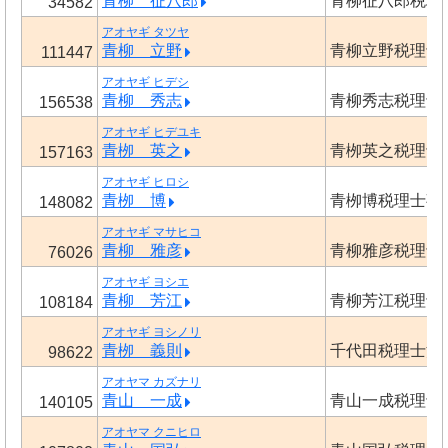
青柳 征八郎
青柳征八郎税理
34582
アオヤギ タツヤ
青柳 立野
青柳立野税理士
111447
アオヤギ ヒデシ
青柳 秀志
青柳秀志税理士
156538
アオヤギ ヒデユキ
青栁 英之
青栁英之税理士
157163
アオヤギ ヒロシ
青栁 博
青栁博税理士事
148082
アオヤギ マサヒコ
青柳 雅彦
青柳雅彦税理士
76026
アオヤギ ヨシエ
青柳 芳江
青柳芳江税理士
108184
アオヤギ ヨシノリ
青栁 義則
千代田税理士法
98622
アオヤマ カズナリ
青山 一成
青山一成税理士
140105
アオヤマ クニヒロ