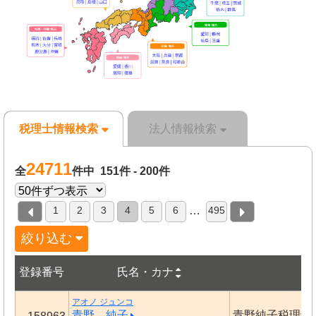
税理士情報検索
法人情報検索
24711
全
件中 151件 - 200件
1
2
3
4
5
6
495
…
絞り込む
登録番号
氏名・カナ
事
アオノ ジュンコ
青野 純子
青野純子税理士