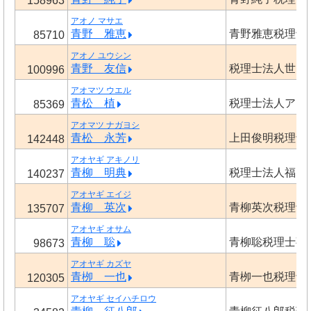
158963
アオノ マサエ
青野 雅恵
青野雅恵税理士
85710
アオノ ユウシン
青野 友信
税理士法人世田
100996
アオマツ ウエル
青松 植
税理士法人アオ
85369
アオマツ ナガヨシ
青松 永芳
上田俊明税理士
142448
アオヤギ アキノリ
青柳 明典
税理士法人福田
140237
アオヤギ エイジ
青柳 英次
青柳英次税理士
135707
アオヤギ オサム
青柳 聡
青柳聡税理士事
98673
アオヤギ カズヤ
青栁 一也
青栁一也税理士
120305
アオヤギ セイハチロウ