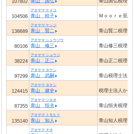
青山 国弘
青山国弘税理士
107802
アオヤマ ケイコ
青山 桂子
Ｍｏｏｒｅ至誠
104506
アオヤマ ケンジ
青山 賢二
青山賢二税理士
138689
アオヤマ シュウゾウ
青山 修三
青山修三税理士
80106
アオヤマ ショウジ
青山 正二
青山正二税理士
38224
アオヤマ タケシ
青山 武嗣
青山税理士法人
97299
アオヤマ タケシ
青山 健史
税理士法人かな
124415
アオヤマ ツネオ
青山 恒夫
青山恒夫税理士
87355
アオヤマ トモヒト
青山 知人
青山知人税理士
135140
アオヤマ ナオ