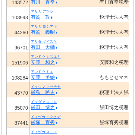
有川 直幸
有川直幸税理士
143572
アリガ アツシ
有賀 敦
税理士法人有賀
103993
アリガ ヨシアキ
有賀 義昭
税理士法人有賀
44260
アリタ ダイスケ
有田 大輔
税理士法人有田
96701
アンドウ カズユキ
安藤 和之
安藤和之税理士
151906
アンドウ ミエ
安藤 美絵
ももとせマネジ
108284
イイジマ マサチカ
飯島 將史
税理士法人飯島
43770
イイダ ヒロユキ
飯田 博之
飯田博之税理士
85070
イイヅカ イクヒデ
飯塚 育秀
飯塚育秀税理士
87441
イイヅカ スミエ