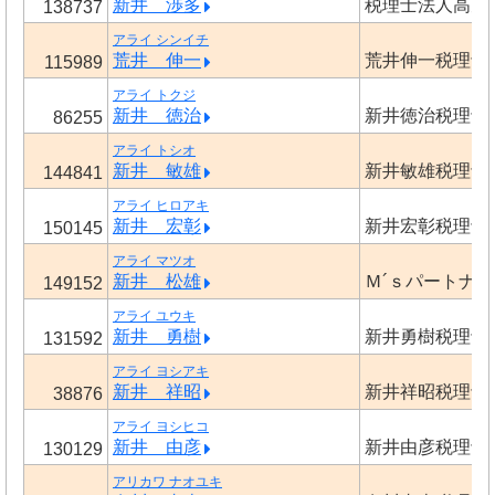
新井 渉多
税理士法人高見
138737
アライ シンイチ
荒井 伸一
荒井伸一税理士
115989
アライ トクジ
新井 徳治
新井徳治税理士
86255
アライ トシオ
新井 敏雄
新井敏雄税理士
144841
アライ ヒロアキ
新井 宏彰
新井宏彰税理士
150145
アライ マツオ
新井 松雄
Ｍ´ｓパートナ
149152
アライ ユウキ
新井 勇樹
新井勇樹税理士
131592
アライ ヨシアキ
新井 祥昭
新井祥昭税理士
38876
アライ ヨシヒコ
新井 由彦
新井由彦税理士
130129
アリカワ ナオユキ