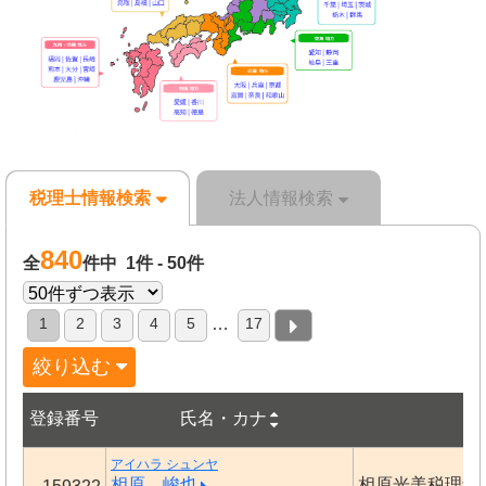
税理士情報検索
法人情報検索
840
全
件中 1件 - 50件
1
2
3
4
5
17
…
絞り込む
登録番号
氏名・カナ
事
アイハラ シュンヤ
相原 峻也
相原光美税理士