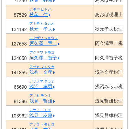
秋葉 香恵
あおば税理士法
71299
アキバ ヒトシ
秋葉 仁
あおば税理士法
87529
アキモト タカオ
秋元 孝夫
秋元孝夫税理士
134192
アクザワ ショウジ
阿久澤 章二
阿久澤章二税理
127658
アクザワ トモコ
阿久澤 智子
阿久澤智子税理
124058
アサカ フミタカ
浅香 文孝
浅香文孝税理士
141855
アサヌマ タカオ
浅沼 孝男
浅沼みらい税理
66690
アサミ テツオ
浅見 哲雄
浅見哲雄税理士
81396
アサミ トモエ
浅見 友恵
浅見哲雄税理士
103962
アザミ トモヒロ