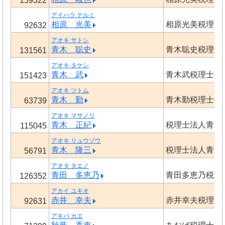
159322
アイハラ テルミ
相原 光美
相原光美税理士
92632
アオキ サトシ
青木 聡史
青木聡史税理士
131561
アオキ タケシ
青木 武
青木武税理士事
151423
アオキ ツトム
青木 勤
青木勤税理士事
63739
アオキ マサノリ
青木 正紀
税理士法人青木
115045
アオキ リュウゾウ
青木 隆三
税理士法人青木
56791
アオタ タエノ
青田 多恵乃
青田多恵乃税理
126352
アカイ ユキオ
赤井 幸夫
赤井幸夫税理士
92631
アキバ カエ