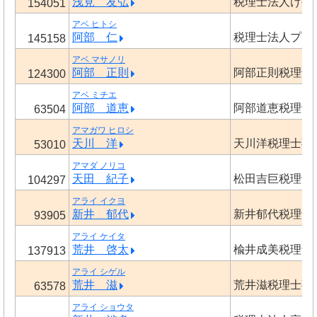
浅見 友弘
税理士法人けや
154051
アベ ヒトシ
阿部 仁
税理士法人プロ
145158
アベ マサノリ
阿部 正則
阿部正則税理士
124300
アベ ミチエ
阿部 道恵
阿部道恵税理士
63504
アマガワ ヒロシ
天川 洋
天川洋税理士事
53010
アマダ ノリコ
天田 紀子
松田吉巨税理士
104297
アライ イクヨ
新井 郁代
新井郁代税理士
93905
アライ ケイタ
荒井 啓太
楡井成美税理士
137913
アライ シゲル
荒井 滋
荒井滋税理士事
63578
アライ ショウタ