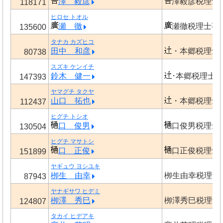
澤 毅彦
澤毅彦税理士
118171
ヒロセ トオル
瀬 徹
瀬徹税理士事
135600
タナカ カズヒコ
田中 和彦
・本郷税理士
80738
スズキ ケンイチ
鈴木 健一
･本郷税理士
147393
ヤマグチ タクヤ
山口 拓也
・本郷税理士
112437
ヒグチ トシオ
口 俊男
口俊男税理士
130504
ヒグチ マサトシ
口 正俊
口正俊税理士
151899
ヤギュウ ヨシユキ
栁生 由幸
栁生由幸税理士
87943
ヤナギサワ ヒデミ
栁澤 秀巳
栁澤秀巳税理士
124807
タカイ ヒデアキ