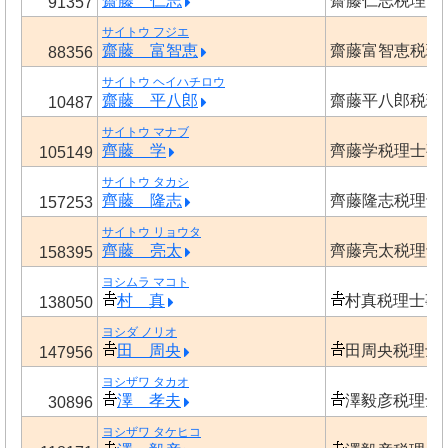
齋藤 仁志
齋藤仁志税理士
91357
サイトウ フジエ
齋藤 富智恵
齋藤富智恵税理
88356
サイトウ ヘイハチロウ
齋藤 平八郎
齋藤平八郎税理
10487
サイトウ マナブ
齊藤 学
齊藤学税理士事
105149
サイトウ タカシ
齊藤 隆志
齊藤隆志税理士
157253
サイトウ リョウタ
齊藤 亮太
齊藤亮太税理士
158395
ヨシムラ マコト
村 真
村真税理士事
138050
ヨシダ ノリオ
田 周央
田周央税理士
147956
ヨシザワ タカオ
澤 孝夫
澤毅彦税理士
30896
ヨシザワ タケヒコ