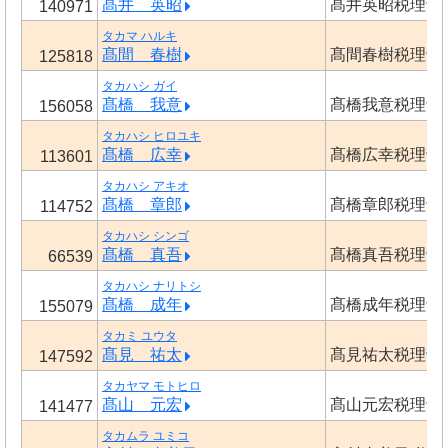
髙井 英昭
髙井英昭税理士
140971
タカマ ハルキ
髙間 春樹
髙間春樹税理士
125818
タカハシ ガイ
髙橋 我意
髙橋我意税理士
156058
タカハシ ヒロユキ
髙橋 広幸
髙橋広幸税理士
113601
タカハシ アキオ
髙橋 章郎
髙橋章郎税理士
114752
タカハシ シンゴ
髙橋 真吾
髙橋真吾税理士
66539
タカハシ ナリトシ
髙橋 成年
髙橋成年税理士
155079
タカミ ユウタ
髙見 祐太
髙見祐太税理士
147592
タカヤマ モトヒロ
髙山 元宏
髙山元宏税理士
141477
タカムラ ユミコ