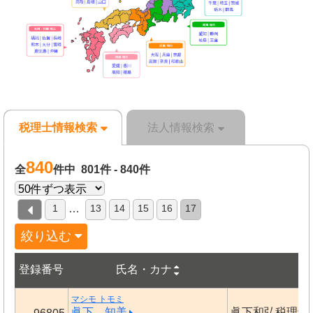
税理士情報検索
法人情報検索
840
全
件中 801件 - 840件
1
13
14
15
16
17
…
絞り込む
登録番号
事
氏名・カナ
マシモ トモミ
眞下 知美
眞下和弘税理士