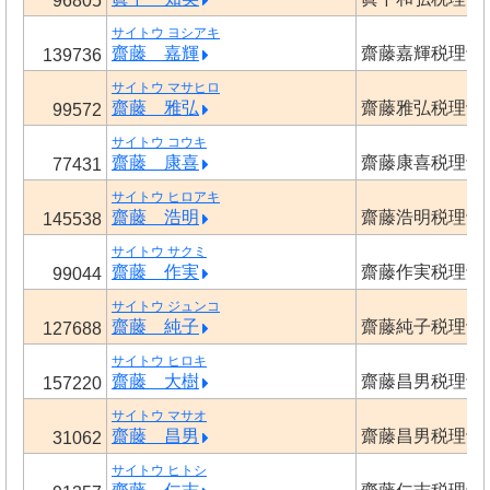
96805
サイトウ ヨシアキ
齋藤 嘉輝
齋藤嘉輝税理士
139736
サイトウ マサヒロ
齋藤 雅弘
齋藤雅弘税理士
99572
サイトウ コウキ
齋藤 康喜
齋藤康喜税理士
77431
サイトウ ヒロアキ
齋藤 浩明
齋藤浩明税理士
145538
サイトウ サクミ
齋藤 作実
齋藤作実税理士
99044
サイトウ ジュンコ
齋藤 純子
齋藤純子税理士
127688
サイトウ ヒロキ
齋藤 大樹
齋藤昌男税理士
157220
サイトウ マサオ
齋藤 昌男
齋藤昌男税理士
31062
サイトウ ヒトシ