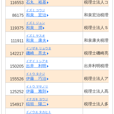
石丸 裕基
税理士法人コア
116553
イズミ コウジ
和泉 宏治
和泉宏治税理士
86175
イズミ ジュン
和泉 潤
税理士法人Ｓｅ
119375
イズミ ヤスオ
和泉 康夫
和泉康夫税理士
111911
イソザキ リョウタ
磯崎 亮太
税理士磯崎亮太
142217
イデイ トシアキ
出井 利明
出井利明税理士
150205
イトウ タクジ
伊藤 巧治
税理士法人アク
155526
イトウ マサノリ
伊藤 雅則
税理士法人髙島
125252
イナガキ ヨウジ
稲垣 陽二
税理士法人多田
154917
イノウエ タカヒト