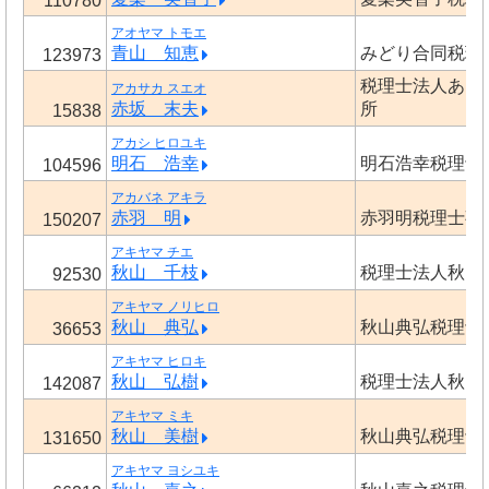
110780
アオヤマ トモエ
青山 知恵
みどり合同税理
123973
税理士法人あお
アカサカ スエオ
赤坂 末夫
所
15838
アカシ ヒロユキ
明石 浩幸
明石浩幸税理士
104596
アカバネ アキラ
赤羽 明
赤羽明税理士事
150207
アキヤマ チエ
秋山 千枝
税理士法人秋山
92530
アキヤマ ノリヒロ
秋山 典弘
秋山典弘税理士
36653
アキヤマ ヒロキ
秋山 弘樹
税理士法人秋山
142087
アキヤマ ミキ
秋山 美樹
秋山典弘税理士
131650
アキヤマ ヨシユキ