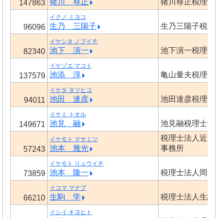
猪川 尊正
猪川尊正税理士
147863
イクノ ミヨコ
生乃 三陽子
生乃三陽子税理
96096
イケシタ ノブイチ
池下 演一
池下演一税理士
82340
イケゾエ マコト
池添 淳
亀山量夫税理士
137579
イケダ タツヒコ
池田 達彦
池田達彦税理士
94011
イケミ トオル
池見 融
池見融税理士事
149671
税理士法人近藤
イケモト マサミツ
池本 雅光
事務所
57243
イケモト リュウイチ
池本 隆一
税理士法人岡會
73859
イコマ マナブ
生駒 学
税理士法人生駒
66210
イシイ キヨヒト