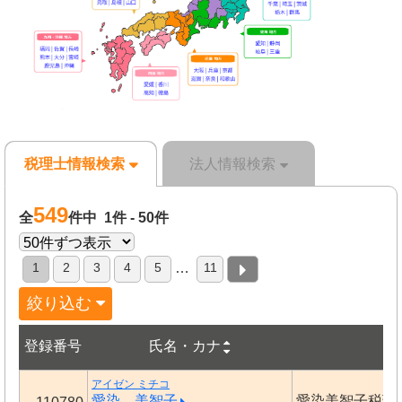
税理士情報検索
法人情報検索
549
全
件中 1件 - 50件
1
2
3
4
5
11
…
絞り込む
登録番号
氏名・カナ
事
アイゼン ミチコ
愛染 美智子
愛染美智子税理