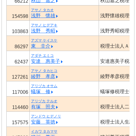
秋山 嘉之
秋山嘉之税理士
66212
アサノ タカオ
浅野 懷雄
浅野懷雄税理士
154598
アサノ ヒデアキ
浅野 秀昭
浅野秀昭税理士
103863
アズマ ケイスケ
東 圭介
税理士法人ＡＣ
86297
アダチ エミコ
安達 惠美子
安達惠美子税理
62437
アヤノ タカヒコ
綾野 孝彦
綾野孝彦税理士
127261
アリヅカ オサム
蟻塚 修
蟻塚修税理士事
117006
アリヅカ テルオ
有塚 照夫
税理士法人二見
114460
アンドウ ヒデノリ
安藤 英徳
税理士法人生駒
157575
イカワ タカマサ