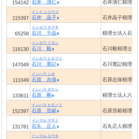
石井 清仁
石井清仁税理士
154142
イシイ ショウコ
石井 晶子
石井晶子税理士
115397
イシカワ チアキ
石川 千晶
税理士法人石川
65258
イシカワ ツヨシ
石川 毅
石川毅税理士事
116130
イシカワ ヒロフミ
石川 寛記
石川寛記税理士
147049
イシハラ シホ
石原 志保
石原志保税理士
111049
イシハラ タケシ
石原 剛
税理士法人六条
133611
イシハラ ヒロノリ
石原 浩範
石原浩範税理士
152397
イシマル マサト
石丸 正人
石丸正人税理士
131781
イシマル ユウキ